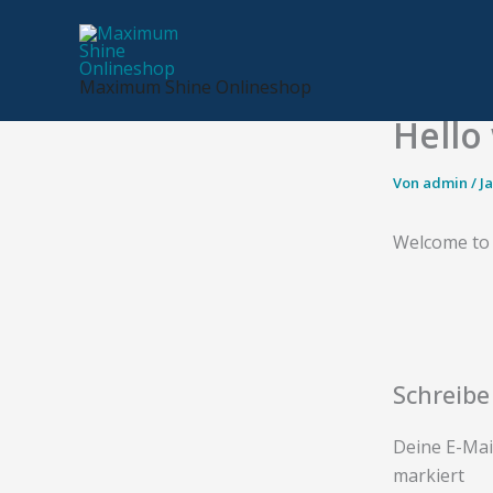
Zum
Inhalt
springen
Maximum Shine Onlineshop
Hello
Von
admin
/
J
Welcome to W
Schreib
Deine E-Mail
markiert